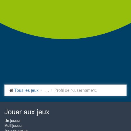
Tous les jeux
...
Profil de %username%
Jouer aux jeux
Un joueur
Multijoueur
Jeux de cartes