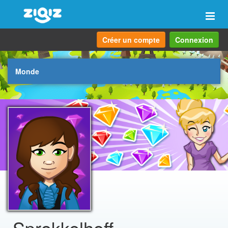
Navi
Créer un compte
Connexion
Monde
Sprokkelhoff