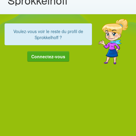
Voulez-vous voir le reste du profil de
Sprokkelhoff ?
Connectez-vous