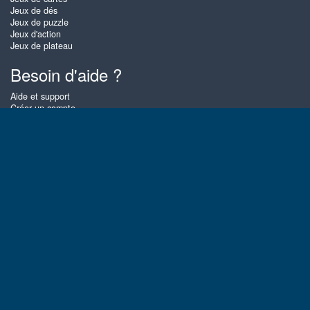
Jeux de dés
Jeux de puzzle
Jeux d'action
Jeux de plateau
Besoin d'aide ?
Aide et support
Créer un compte
Connexion
Mot de passe oublié
À propos de Zigiz
Sur Zigiz vous pouvez jouer gratuitement en ligne aux meilleurs jeux de
cartes, de plateau et puzzles, aussi souvent que vous le souhaitez ! Vous
pouvez également affronter d'autres joueurs Zigiz en mode multijoueurs.
Français
Gembly B.V.
Numéro de chambre de commerce : 59273046
E-mail de contact : support@gembly.com
www.zigiz.com © 2003 - 2026
♥
Jeux en ligne gratuits, jouez autant que vous le