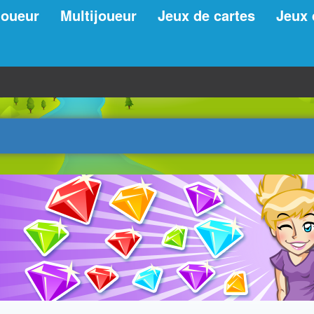
joueur
Multijoueur
Jeux de cartes
Jeux 