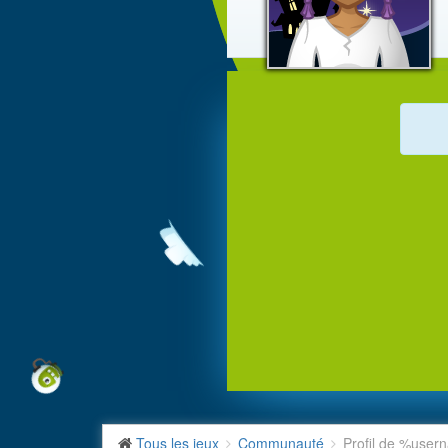
Tous les jeux
Communauté
Profil de %use