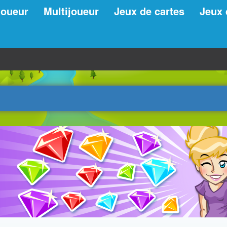
joueur
Multijoueur
Jeux de cartes
Jeux 