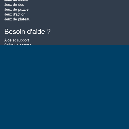
Jeux de dés
Jeux de puzzle
Jeux d'action
Jeux de plateau
Besoin d'aide ?
Aide et support
Créer un compte
Connexion
Mot de passe oublié
À propos de Zigiz
Sur Zigiz vous pouvez jouer gratuitement en ligne aux meilleurs jeux de
cartes, de plateau et puzzles, aussi souvent que vous le souhaitez ! Vous
pouvez également affronter d'autres joueurs Zigiz en mode multijoueurs.
Français
Gembly B.V.
Numéro de chambre de commerce : 59273046
E-mail de contact : support@gembly.com
www.zigiz.com © 2003 - 2026
♥
Jeux en ligne gratuits, jouez autant que vous le