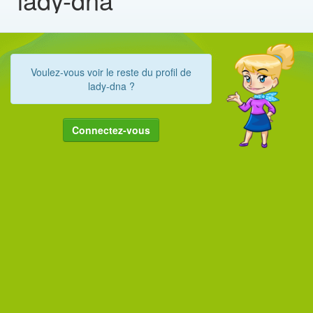
Voulez-vous voir le reste du profil de
lady-dna ?
Connectez-vous