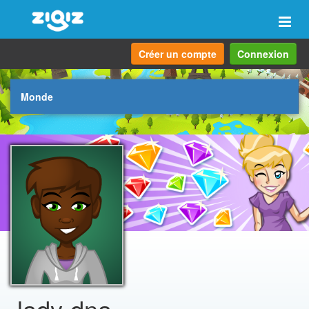
Navi
Créer un compte
Connexion
Monde
lady-dna