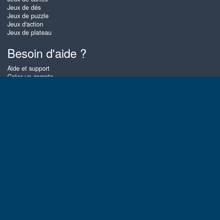
Jeux de dés
Jeux de puzzle
Jeux d'action
Jeux de plateau
Besoin d'aide ?
Aide et support
Créer un compte
Connexion
Mot de passe oublié
À propos de Zigiz
Sur Zigiz vous pouvez jouer gratuitement en ligne aux meilleurs jeux de
cartes, de plateau et puzzles, aussi souvent que vous le souhaitez ! Vous
pouvez également affronter d'autres joueurs Zigiz en mode multijoueurs.
Français
Gembly B.V.
Numéro de chambre de commerce : 59273046
E-mail de contact : support@gembly.com
www.zigiz.com © 2003 - 2026
♥
Jeux en ligne gratuits, jouez autant que vous le