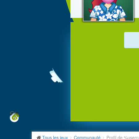
Tous les jeux
Communauté
Profil de %use