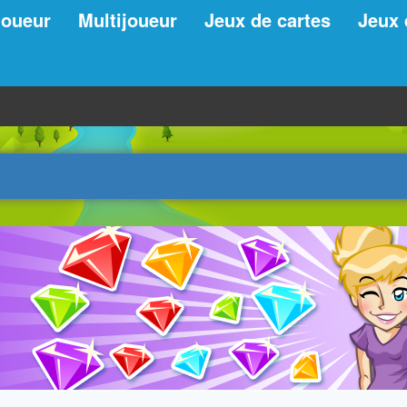
joueur
Multijoueur
Jeux de cartes
Jeux 