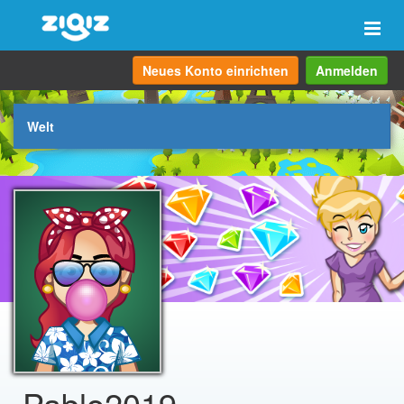
Navi
anze
Neues Konto einrichten
Anmelden
Welt
Pablo2019