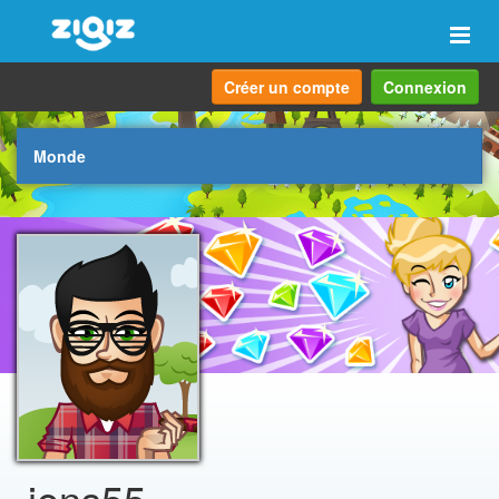
Navi
Créer un compte
Connexion
Monde
jens55