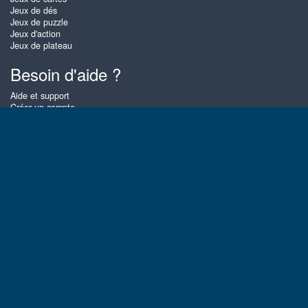
Jeux de dés
Jeux de puzzle
Jeux d'action
Jeux de plateau
Besoin d'aide ?
Aide et support
Créer un compte
Connexion
Mot de passe oublié
À propos de Zigiz
Sur Zigiz vous pouvez jouer gratuitement en ligne aux meilleurs jeux de
cartes, de plateau et puzzles, aussi souvent que vous le souhaitez ! Vous
pouvez également affronter d'autres joueurs Zigiz en mode multijoueurs.
Français
Gembly B.V.
Numéro de chambre de commerce : 59273046
E-mail de contact : support@gembly.com
www.zigiz.com © 2003 - 2026
♥
Jeux en ligne gratuits, jouez autant que vous le