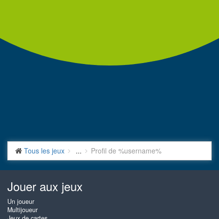
Tous les jeux
...
Profil de %username%
Jouer aux jeux
Un joueur
Multijoueur
Jeux de cartes