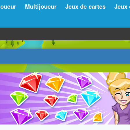
joueur
Multijoueur
Jeux de cartes
Jeux 