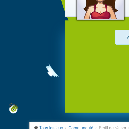
V
Tous les jeux
Communauté
Profil de %use