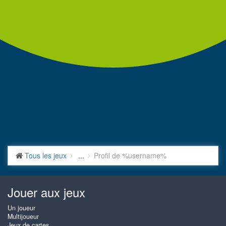
Tous les jeux
...
Profil de %username%
Jouer aux jeux
Un joueur
Multijoueur
Jeux de cartes