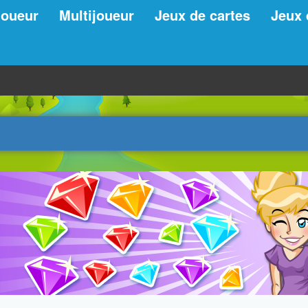
joueur
Multijoueur
Jeux de cartes
Jeux 