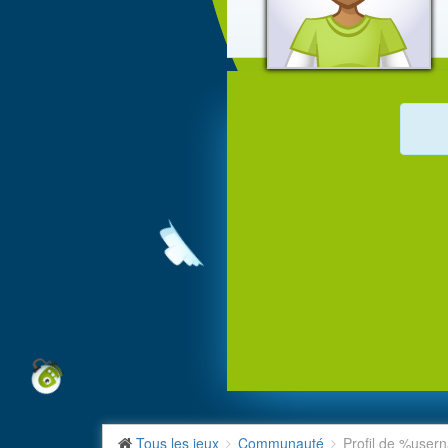
Tous les jeux
Communauté
Profil de %use