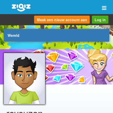
Scha
navi
Maak een nieuw account aan
Log in
Wereld
roysuzan