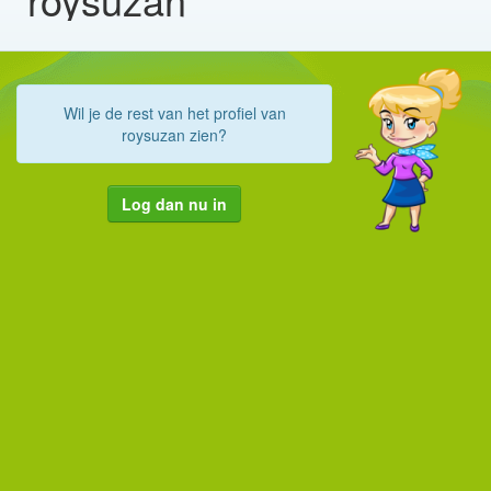
Wil je de rest van het profiel van
roysuzan zien?
Log dan nu in