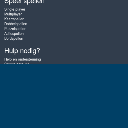
Speel spellen
Single player
Multiplayer
Kaartspellen
Dobbelspellen
Puzzelspellen
Actiespellen
Bordspellen
Hulp nodig?
Help en ondersteuning
Creëer account
Inloggen
Wachtwoord vergeten
Over Zigiz
Met onze Zigiz Tournament Games daag je rechtstreeks andere spelers
uit: de winnaar gaat er vandoor met de prijzenpot! Speel de leukste
online kaartspellen, dobbelspellen en andere spelletjes zoals Hot Air
Solitaire, Triple Jack, Sunset Solitaire 2, Pyramid 2, Dr 5Dice en Sweet
Sevens. Je kunt alle spellen op Zigiz onbeperkt gratis spelen of meteen
voor winst spelen. De spellen zijn geoptimaliseerd voor tablet en mobiele
telefoons.