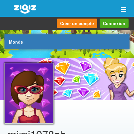
Navi
Créer un compte
Connexion
Monde
mimi1978ab