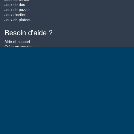
Jeux de dés
Jeux de puzzle
Jeux d'action
Jeux de plateau
Besoin d'aide ?
Aide et support
Créer un compte
Connexion
Mot de passe oublié
À propos de Zigiz
Sur Zigiz vous pouvez jouer gratuitement en ligne aux meilleurs jeux de
cartes, de plateau et puzzles, aussi souvent que vous le souhaitez ! Vous
pouvez également affronter d'autres joueurs Zigiz en mode multijoueurs.
Français
Gembly B.V.
Numéro de chambre de commerce : 59273046
E-mail de contact : support@gembly.com
www.zigiz.com © 2003 - 2026
♥
Jeux en ligne gratuits, jouez autant que vous le