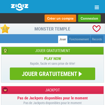
Navi
Créer un compte
Connexion
MONSTER TEMPLE
4,6
Jouer
Fonctionnement
Records
JOUER GRATUITEMENT
PLAY NOW
Rapide, facile et sans prise de tête!
JOUER GRATUITEMENT
JACKPOT
Pas de Jackpots disponibles pour le moment
Pas de Jackpots disponibles pour le moment