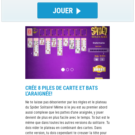
JOUER
CRÉE 8 PILES DE CARTE ET BATS
L'ARAIGNÉE!
Ne te laisse pas désorienter par les règles et le plateau
du Spider Solitaire! Même si le jeu est au premier abord
aussi complexe que les pattes d'une araignée, y jouer
devient de plus en plus facile avec le temps. To but est le
même que dans toutes les autres versions du solitaire. Tu
dois vider le plateau en combinant des cartes. Dans
cette version, tu dois cependant te creuser la tête pour