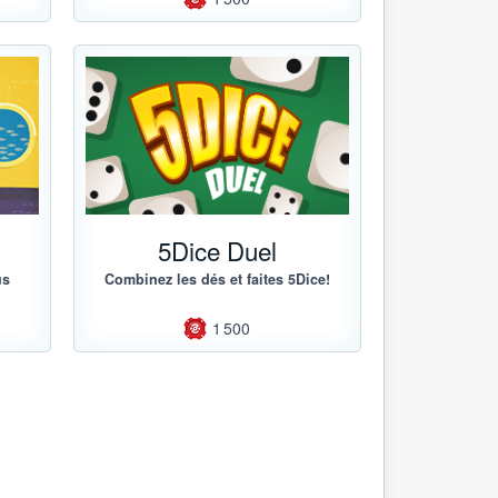
5Dice Duel
us
Combinez les dés et faites 5Dice!
1 500