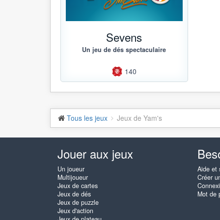
Sevens
Un jeu de dés spectaculaire
140
Tous les jeux
Jeux de Yam's
Jouer aux jeux
Beso
Un joueur
Aide et 
Multijoueur
Créer u
Jeux de cartes
Connex
Jeux de dés
Mot de 
Jeux de puzzle
Jeux d'action
Jeux de plateau