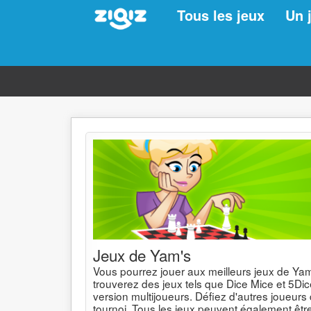
Tous les jeux
Un 
Jeux de Yam's
Vous pourrez jouer aux meilleurs jeux de Yam
trouverez des jeux tels que Dice Mice et 5Dice
version multijoueurs. Défiez d'autres joueurs
tournoi. Tous les jeux peuvent également être