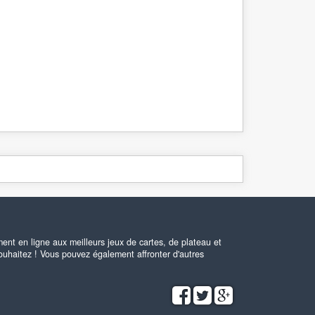
ent en ligne aux meilleurs jeux de cartes, de plateau et
ouhaitez ! Vous pouvez également affronter d'autres