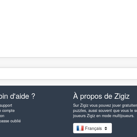
in d'aide ?
À propos de Zigiz
support
Sur Zigiz vous pouvez jouer gratuitem
n compte
puzzles, aussi souvent que vous le s
ion
joueurs Zigiz en mode multijoueurs.
passe oublié
Français