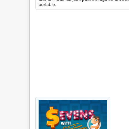
portable.