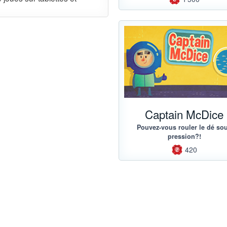
Captain McDice
Pouvez-vous rouler le dé so
pression?!
420