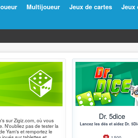
joueur
Multijoueur
Jeux de cartes
Jeux 
Dr. 5dice
's sur Zigiz.com, où vous
Lancez les dés et aidez Dr. 5Di
. N'oubliez pas de tester la
 de Yam's et remportez le
 joués sur tablettes et
1 500