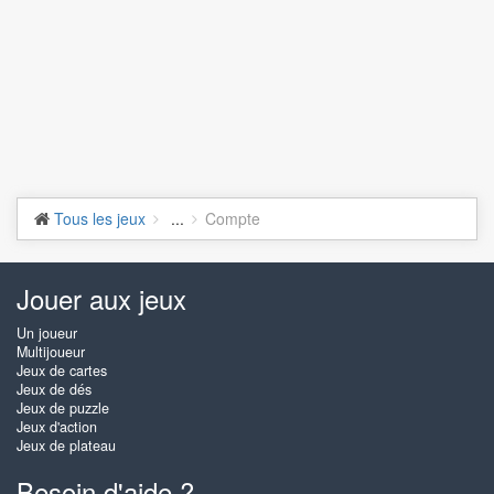
Tous les jeux
...
Compte
Jouer aux jeux
Un joueur
Multijoueur
Jeux de cartes
Jeux de dés
Jeux de puzzle
Jeux d'action
Jeux de plateau
Besoin d'aide ?