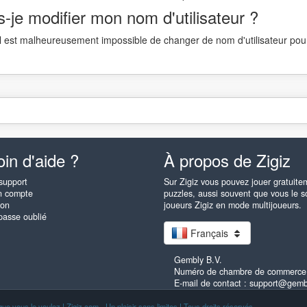
s-je modifier mon nom d'utilisateur ?
il est malheureusement impossible de changer de nom d'utilisateur pou
in d'aide ?
À propos de Zigiz
support
Sur Zigiz vous pouvez jouer gratuitem
n compte
puzzles, aussi souvent que vous le s
ion
joueurs Zigiz en mode multijoueurs.
passe oublié
Français
Gembly B.V.
Numéro de chambre de commerce
E-mail de contact : support@gem
que vous le voulez ! Zigiz.com - Un plaisir sans limites ! Tous droits réservés