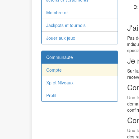
Et
Membre or
Jackpots et tournois
J'a
Jouer aux jeux
Pas d
indiqu
spécia
Communauté
Je 
Compte
Sur l
recev
Xp et Niveaux
Com
Profil
Une f
deman
confi
Com
Une f
des r