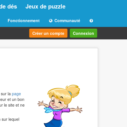
de dés
Jeux de puzzle
Fonctionnement
Communauté
Créer un compte
Connexion
 sur la
page
ateur et un bon
r le site et ne
 sur lequel