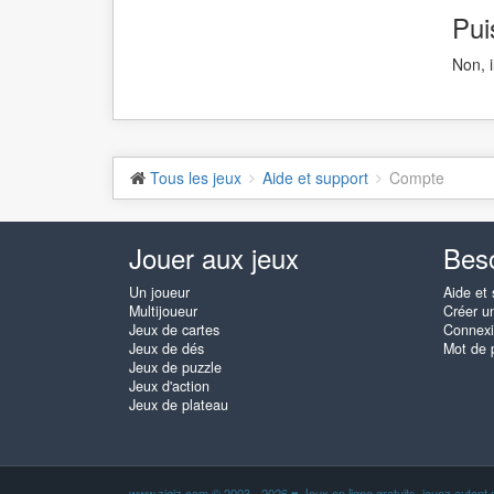
Pui
Non, 
Tous les jeux
Aide et support
Compte
Jouer aux jeux
Beso
Un joueur
Aide et 
Multijoueur
Créer u
Jeux de cartes
Connex
Jeux de dés
Mot de 
Jeux de puzzle
Jeux d'action
Jeux de plateau
www.zigiz.com © 2003 - 2026
♥
Jeux en ligne gratuits, jouez autant 