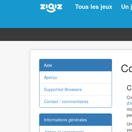
Tous les jeux
Un 
C
Aide
Aperçu
C
Supported Browsers
Cr
Contact / commentaires
d'i
mo
pe
Informations générales
Un
vou
Jetons et versements