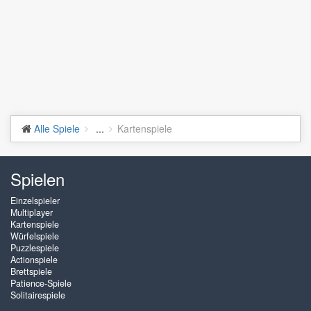
Alle Spiele
...
Kartenspiele
Spielen
Einzelspieler
Multiplayer
Kartenspiele
Würfelspiele
Puzzlespiele
Actionspiele
Brettspiele
Patience-Spiele
Solitairespiele