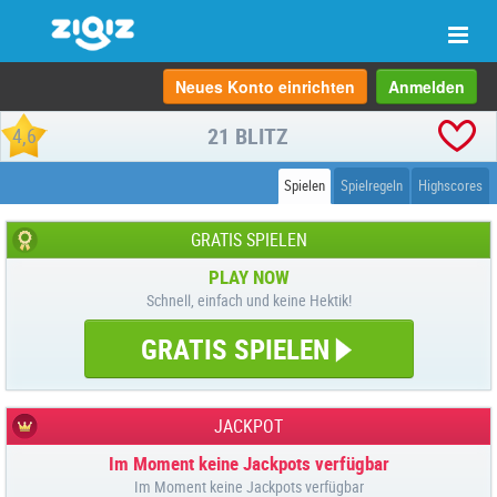
Navi
anze
Neues Konto einrichten
Anmelden
21 BLITZ
4,6
Spielen
Spielregeln
Highscores
GRATIS SPIELEN
PLAY NOW
Schnell, einfach und keine Hektik!
GRATIS SPIELEN
JACKPOT
Im Moment keine Jackpots verfügbar
Im Moment keine Jackpots verfügbar