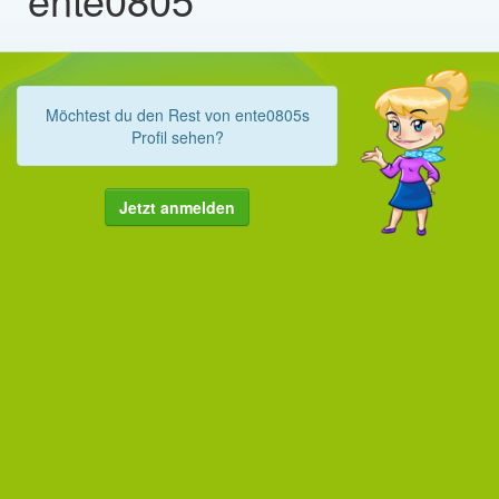
Möchtest du den Rest von ente0805s
Profil sehen?
Jetzt anmelden