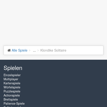
Alle Spiele
...
Klondike Solitaire
Spielen
Einzelspieler
Multiplayer
Kartenspiele
Würfelspiele
Puzzlespiele
Actionspiele
Brettspiele
Patience-Spiele