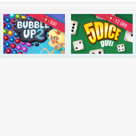
12.080
500