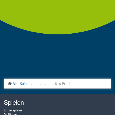
Alle Spiele
...
tamaar81s Profil
Spielen
Einzelspieler
Multiplayer