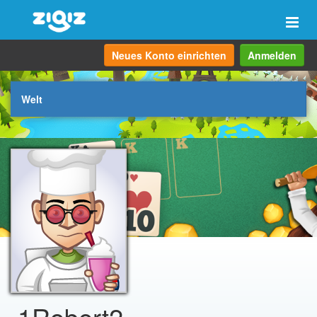
Navi
anze
Neues Konto einrichten
Anmelden
Welt
1Robert2