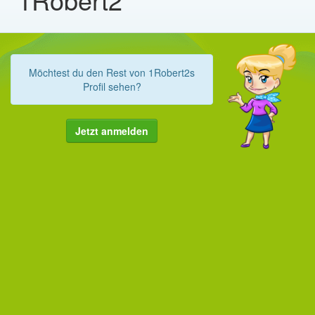
Möchtest du den Rest von 1Robert2s
Profil sehen?
Jetzt anmelden