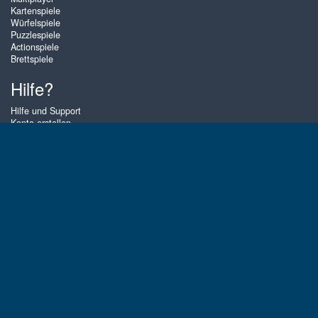
Kartenspiele
Würfelspiele
Puzzlespiele
Actionspiele
Brettspiele
Hilfe?
Hilfe und Support
Konto erstellen
Anmelden
Passwort vergessen
Über Zigiz
Auf Zigiz kannst du die besten Kartenspiele, Brettspiele und Puzzles
online spielen - und das, so oft du willst! Du kannst auch andere Zigiz-
Spieler in Multiplayer-Spielen herausfordern. Die Spiele sind für Tablets
und Mobiltelefone optimiert.
Deutsch
Gembly B.V.
Handelskammernummer: 59273046
Kontakt-E-Mail: support@gembly.com