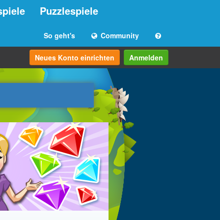
spiele
Puzzlespiele
So geht's
Community
Neues Konto einrichten
Anmelden