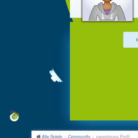
Alle Spiele
Community
capestoups Profil