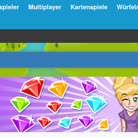
spieler
Multiplayer
Kartenspiele
Würfel