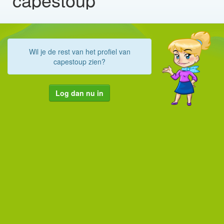
Wil je de rest van het profiel van
capestoup zien?
Log dan nu in