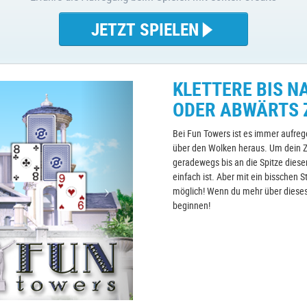
JETZT SPIELEN
KLETTERE BIS N
ODER ABWÄRTS 
Bei Fun Towers ist es immer aufrege
über den Wolken heraus. Um dein Zi
geradewegs bis an die Spitze diese
einfach ist. Aber mit ein bisschen 
möglich! Wenn du mehr über dieses
beginnen!