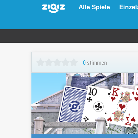
Alle Spiele
Einzel
0
stimmen