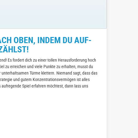
ACH OBEN, INDEM DU AUF-
ZÄHLST!
nd! Es fordert dich zu einer tollen Herausforderung hoch
el zu erreichen und viele Punkte zu erhalten, musst du
r unterhaltsamen Türme klettern. Niemand sagt, dass das
Strategie und gutem Konzentrationsvermögen ist alles
 aufregende Spiel erfahren möchtest, dann lass uns