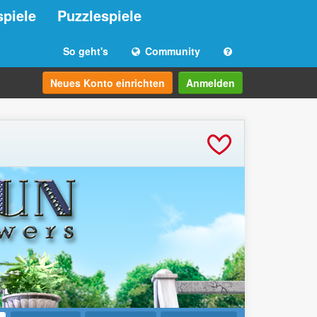
spiele
Puzzlespiele
So geht's
Community
Neues Konto einrichten
Anmelden