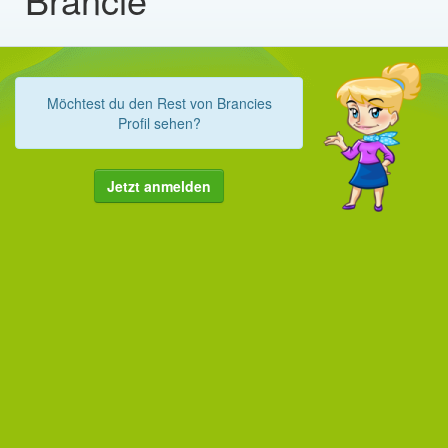
Möchtest du den Rest von Brancies
Profil sehen?
Jetzt anmelden