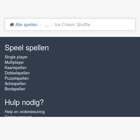
Alle spellen
...
Ice Cream Shuffle
Speel spellen
Single player
Multiplayer
Kaartspellen
Dobbelspellen
Puzzelspellen
Actiespellen
Bordspellen
Hulp nodig?
Help en ondersteuning
Creëer account
Inloggen
Wachtwoord vergeten