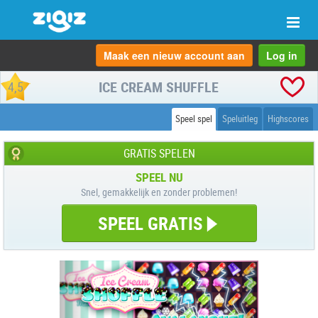
Scha
navi
Maak een nieuw account aan
Log in
ICE CREAM SHUFFLE
4,5
Speel spel
Speluitleg
Highscores
GRATIS SPELEN
SPEEL NU
Snel, gemakkelijk en zonder problemen!
SPEEL GRATIS