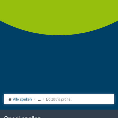
Alle spellen
...
Boiz88's profiel