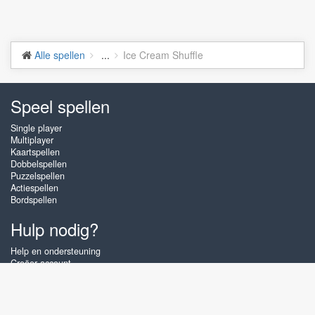
Alle spellen
...
Ice Cream Shuffle
Speel spellen
Single player
Multiplayer
Kaartspellen
Dobbelspellen
Puzzelspellen
Actiespellen
Bordspellen
Hulp nodig?
Help en ondersteuning
Creëer account
Inloggen
Wachtwoord vergeten