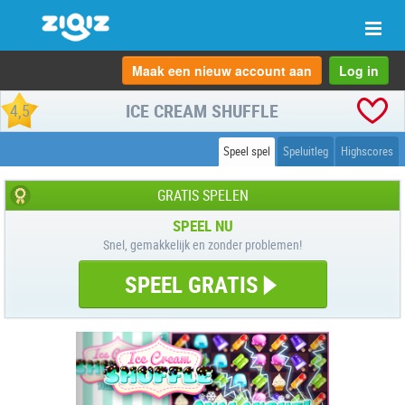
Scha
navi
Maak een nieuw account aan
Log in
ICE CREAM SHUFFLE
4,5
Speel spel
Speluitleg
Highscores
GRATIS SPELEN
SPEEL NU
Snel, gemakkelijk en zonder problemen!
SPEEL GRATIS