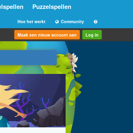
lspellen
Puzzelspellen
Hoe het werkt
Community
Maak een nieuw account aan
Log in