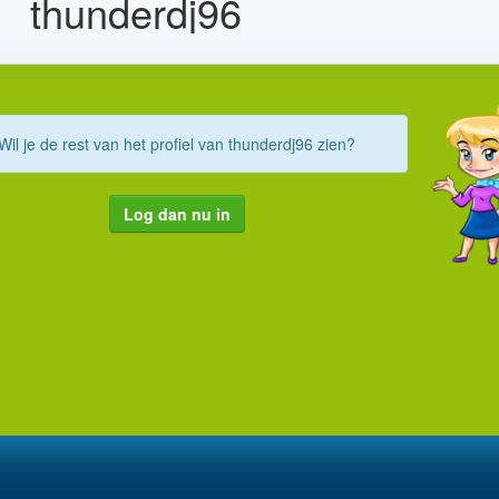
thunderdj96
Wil je de rest van het profiel van thunderdj96 zien?
Log dan nu in