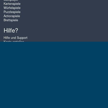
Kartenspiele
Würfelspiele
Puzzlespiele
Actionspiele
Brettspiele
Hilfe?
Hilfe und Support
Konto erstellen
Anmelden
Passwort vergessen
Über Zigiz
Auf Zigiz kannst du die besten Kartenspiele, Brettspiele und Puzzles
online spielen - und das, so oft du willst! Du kannst auch andere Zigiz-
Spieler in Multiplayer-Spielen herausfordern. Die Spiele sind für Tablets
und Mobiltelefone optimiert.
Deutsch
Gembly B.V.
Handelskammernummer: 59273046
Kontakt-E-Mail: support@gembly.com