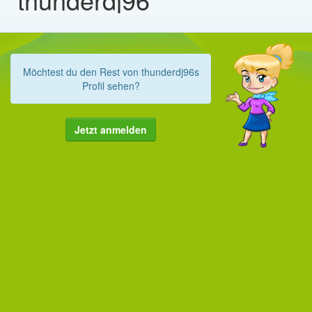
Möchtest du den Rest von thunderdj96s
Profil sehen?
Jetzt anmelden