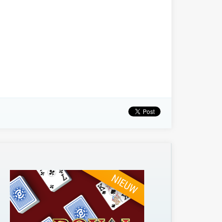
NIEUW