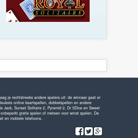
g je rechtstreeks andere spelers uit: de winnaar gaat er
leukste online kaartspellen, dobbelspellen en andere
iple Jack, Sunset Solitaire 2, Pyramid 2, Dr 5Dice en Sweet
z onbeperkt gratis spelen of meteen voor winst spelen. De
let en mobiele telefoons.