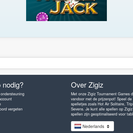
 nodig?
Over Zigiz
 ondersteuning
Met onze Zigiz Tournament Games daa
account
vandoor met de prijzenpot! Speel de 
n
spelletjes zoals Hot Air Solitaire, Tr
ord vergeten
Sevens. Je kunt alle spellen op Zigi
spellen zijn geoptimaliseerd voor tab
Nederlands