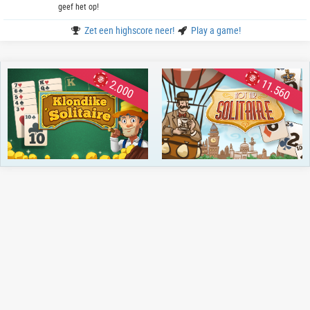
geef het op!
Zet een highscore neer!
Play a game!
11.560
2.000