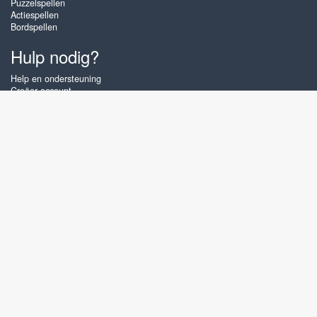
Puzzelspellen
Actiespellen
Bordspellen
Hulp nodig?
Help en ondersteuning
Creëer account
Inloggen
Wachtwoord vergeten
Over Zigiz
Met onze Zigiz Tournament Games daag je rechtstreeks andere spelers
uit: de winnaar gaat er vandoor met de prijzenpot! Speel de leukste
online kaartspellen, dobbelspellen en andere spelletjes zoals Hot Air
Solitaire, Triple Jack, Sunset Solitaire 2, Pyramid 2, Dr 5Dice en Sweet
Sevens. Je kunt alle spellen op Zigiz onbeperkt gratis spelen of meteen
voor winst spelen. De spellen zijn geoptimaliseerd voor tablet en mobiele
telefoons.
Nederlands
Gembly B.V.
KvK-nummer: 59273046