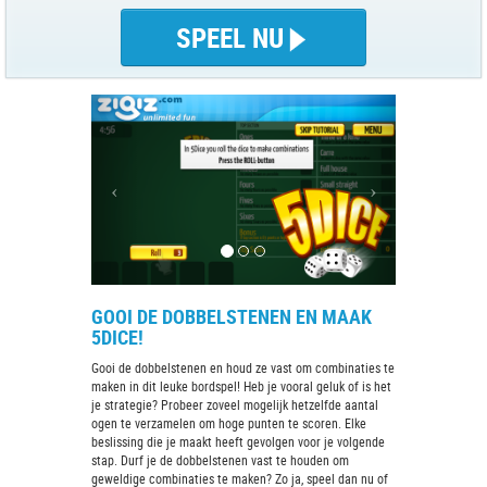
SPEEL NU
GOOI DE DOBBELSTENEN EN MAAK
5DICE!
Gooi de dobbelstenen en houd ze vast om combinaties te
maken in dit leuke bordspel! Heb je vooral geluk of is het
je strategie? Probeer zoveel mogelijk hetzelfde aantal
ogen te verzamelen om hoge punten te scoren. Elke
beslissing die je maakt heeft gevolgen voor je volgende
stap. Durf je de dobbelstenen vast te houden om
geweldige combinaties te maken? Zo ja, speel dan nu of