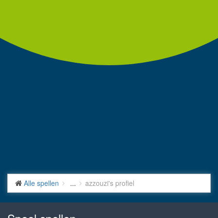
Alle spellen
...
azzouzi's profiel