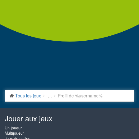
Tous les jeux
...
Profil de %username%
Jouer aux jeux
Un joueur
Multijoueur
Jeux de cartes