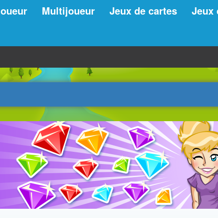
joueur
Multijoueur
Jeux de cartes
Jeux 