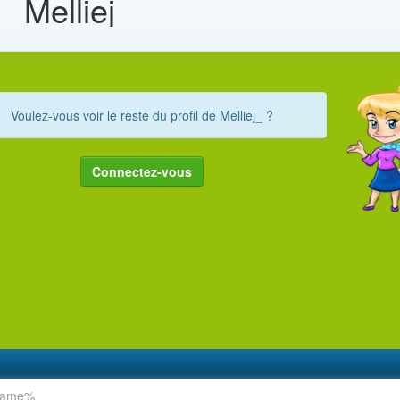
Melliej_
Voulez-vous voir le reste du profil de Melliej_ ?
Connectez-vous
rname%