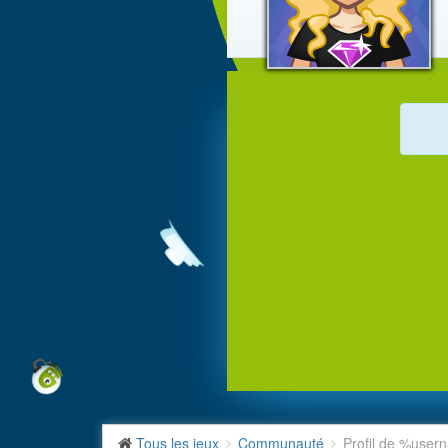
Tous les jeux
Communauté
Profil de %use