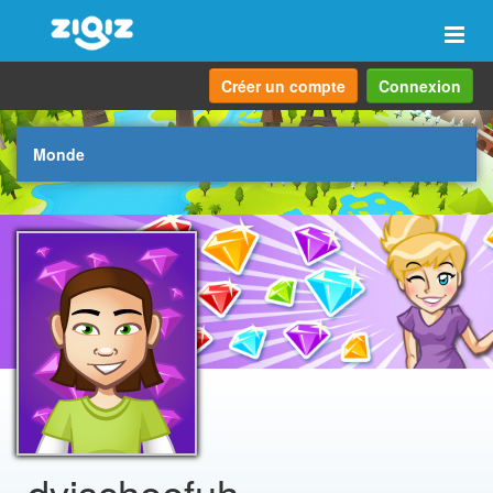
Navi
Créer un compte
Connexion
Monde
dvischeefuh