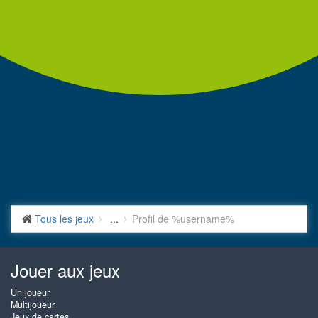
Tous les jeux
...
Profil de %username%
Jouer aux jeux
Un joueur
Multijoueur
Jeux de cartes