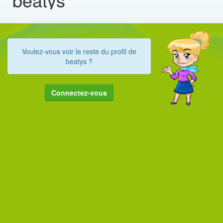
Voulez-vous voir le reste du profil de
beatys ?
Connectez-vous