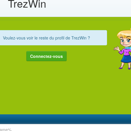
TrezWin
Voulez-vous voir le reste du profil de TrezWin ?
Connectez-vous
rname%