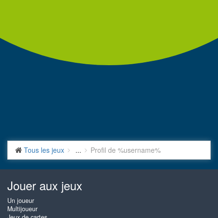
Tous les jeux
...
Profil de %username%
Jouer aux jeux
Un joueur
Multijoueur
Jeux de cartes