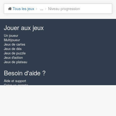
Tous les jeux
...
Niveau progression
Jouer aux jeux
Un joueur
Multijoueur
Jeux de cartes
Jeux de dés
Jeux de puzzle
Jeux d'action
Jeux de plateau
Besoin d'aide ?
Aide et support
Créer un compte
Connexion
Mot de passe oublié
À propos de Zigiz
Sur Zigiz vous pouvez jouer gratuitement en ligne aux meilleurs jeux de