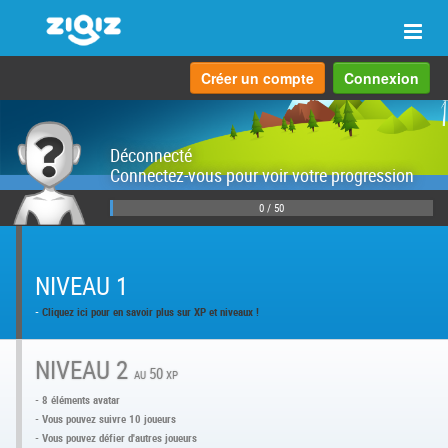
Navi
Créer un compte
Connexion
Déconnecté
Connectez-vous pour voir votre progression
0 / 50
NIVEAU 1
-
Cliquez ici pour en savoir plus sur XP et niveaux !
NIVEAU 2
au 50 xp
- 8 éléments avatar
- Vous pouvez suivre 10 joueurs
- Vous pouvez défier d'autres joueurs