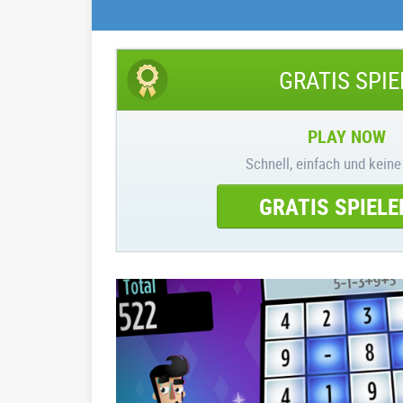
GRATIS SPI
PLAY NOW
Schnell, einfach und keine
GRATIS SPIELE