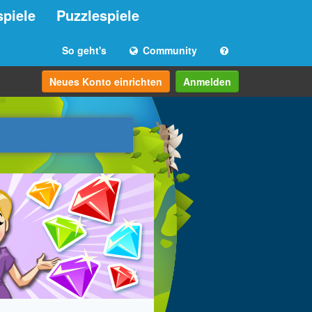
spiele
Puzzlespiele
So geht's
Community
Neues Konto einrichten
Anmelden