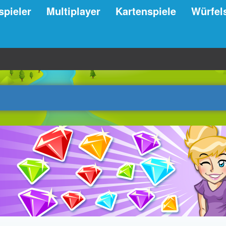
spieler
Multiplayer
Kartenspiele
Würfel