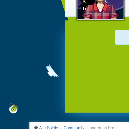
Alle Spiele
Community
saerdnas Profil