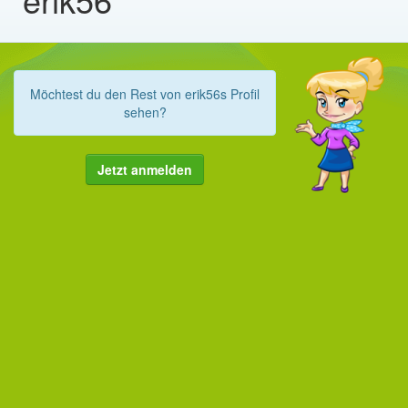
Möchtest du den Rest von erik56s Profil
sehen?
Jetzt anmelden