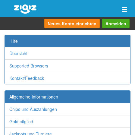
Navi
anze
Neues Konto einrichten
Anmelden
Hilfe
Übersicht
Supported Browsers
Kontakt/Feedback
Allgemeine Informationen
Chips und Auszahlungen
Goldmitglied
Jackpots und Turniere